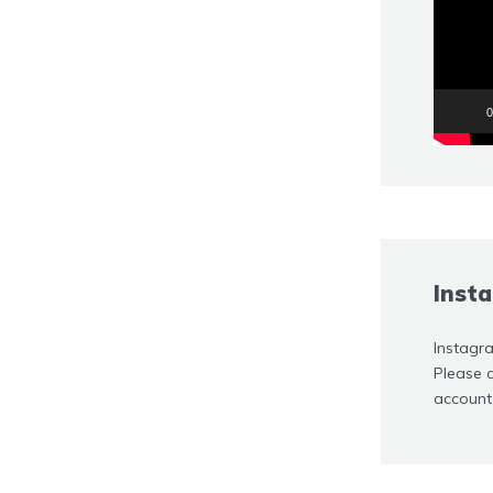
oynatıcı
0
Inst
Instagr
Please 
account