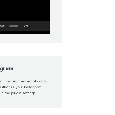
0:00
12:30
agram
am has returned empty data.
authorize your Instagram
 in the
plugin settings
.