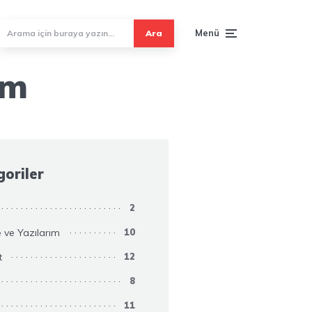
Menü
Ara
ım
oriler
2
 ve Yazılarım
10
t
12
8
11