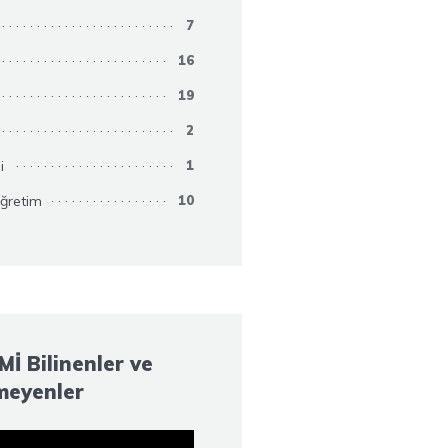
7
16
19
2
i
1
ğretim
10
İ Bilinenler ve
meyenler