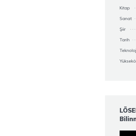
Kitap
Sanat
Şiir
Tarih
Teknoloj
Yüksekö
LÖSEM
Bilin
Video